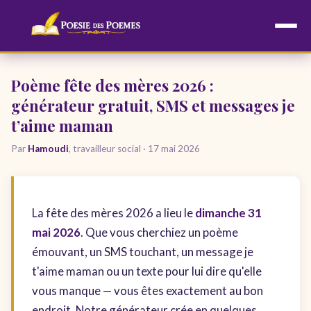
Aller
au
contenu
Poème fête des mères 2026 :
générateur gratuit, SMS et messages je
t’aime maman
Par
Hamoudi
, travailleur social ·
17 mai 2026
La fête des mères 2026 a lieu le
dimanche 31
mai 2026
. Que vous cherchiez un poème
émouvant, un SMS touchant, un message je
t'aime maman ou un texte pour lui dire qu'elle
vous manque — vous êtes exactement au bon
endroit. Notre générateur crée en quelques