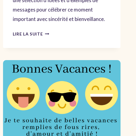
une sélection d’idées et d’exemples de
messages pour célébrer ce moment
important avec sincérité et bienveillance.
MESSAGES
LIRE LA SUITE
CHALEUREUX
POUR
SOUHAITER
UNE
RETRAITE
HEUREUSE
:
IDÉES
ET
EXEMPLES