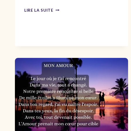
SOUHAITS
LIRE LA SUITE
ET
POÈMES
POUR
UNE
BONNE
RENTRÉE
SCOLAIRE
ET
UNE
REPRISE
PROFESSIONNELLE
RÉUSSIE