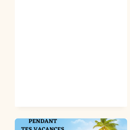
SE
DIRE
JE
T’AIME
AVEC
UN
POÈME