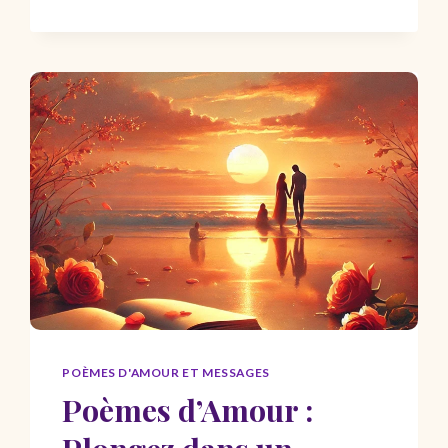
FÊTE
DES
MÈRES
2026
:
GÉNÉRATEUR
GRATUIT,
SMS
ET
MESSAGES
JE
T’AIME
MAMAN
POÈMES D'AMOUR ET MESSAGES
Poèmes d’Amour :