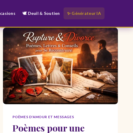
ccasions
🕊️ Deuil & Soutien
✨ Générateur IA
POÈMES D'AMOUR ET MESSAGES
Poèmes pour une