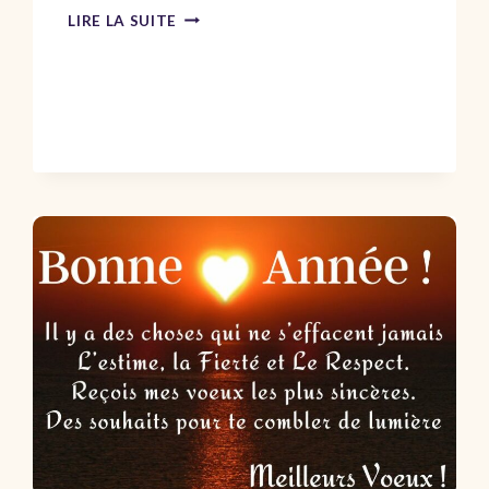
POÈMES
LIRE LA SUITE
D’AMOUR
:
PLONGEZ
DANS
UN
MONDE
D’ÉMOTIONS
ET
DE
BEAUTÉ