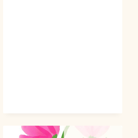
–
POÈME
HUMOUR
AMITIÉ
AMOUR