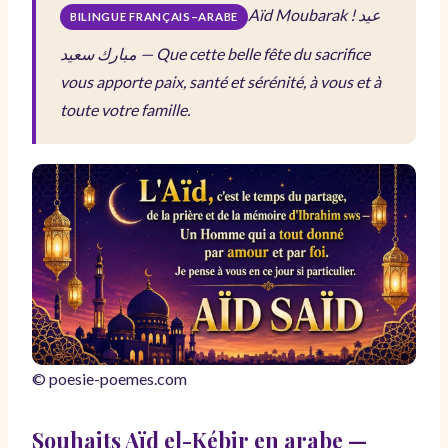
Aïd Moubarak !
عيد
BILINGUE FRANÇAIS–ARABE
مبارك سعيد
— Que cette belle fête du sacrifice
vous apporte paix, santé et sérénité, à vous et à
toute votre famille.
© poesie-poemes.com
Souhaits Aïd el-Kébir en arabe —