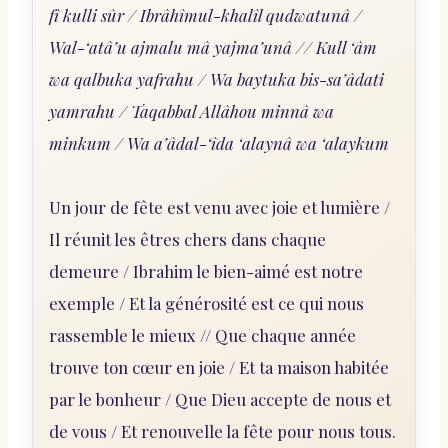
fî kulli sûr / Ibrâhîmul-khalîl qudwatunâ /
Wal-‘atâ’u ajmalu mâ yajma’unâ // Kull ‘âm
wa qalbuka yafrahu / Wa baytuka bis-sa’âdati
yamrahu / Taqabbal Allâhou minnâ wa
minkum / Wa a’âdal-‘îda ‘alaynâ wa ‘alaykum
Un jour de fête est venu avec joie et lumière /
Il réunit les êtres chers dans chaque
demeure / Ibrahim le bien-aimé est notre
exemple / Et la générosité est ce qui nous
rassemble le mieux // Que chaque année
trouve ton cœur en joie / Et ta maison habitée
par le bonheur / Que Dieu accepte de nous et
de vous / Et renouvelle la fête pour nous tous.