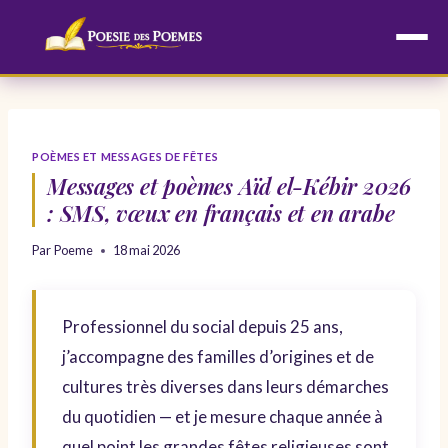
Aller
au
contenu
POÈMES ET MESSAGES DE FÊTES
Messages et poèmes Aïd el-Kébir 2026
: SMS, vœux en français et en arabe
Par
Poeme
18 mai 2026
Professionnel du social depuis 25 ans,
j’accompagne des familles d’origines et de
cultures très diverses dans leurs démarches
du quotidien — et je mesure chaque année à
quel point les grandes fêtes religieuses sont