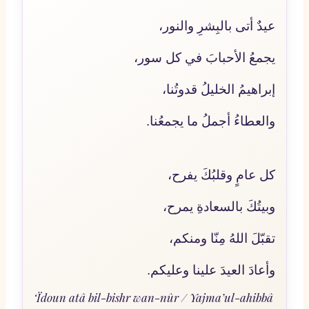
عيدٌ أتى بالبِشرِ والنور،
يجمعُ الأحبابَ في كل سور،
إبراهيمُ الخليلُ قدوتُنا،
والعطاءُ أجملُ ما يجمعُنا.
كل عامٍ وقلبُكَ يفرح،
وبيتُكَ بالسعادةِ يمرح،
تقبّلَ اللهُ مِنّا ومنكم،
وأعادَ العيدَ علينا وعليكم.
‘Ïdoun atâ bil-bishr wan-nûr / Yajma’ul-ahibbâ