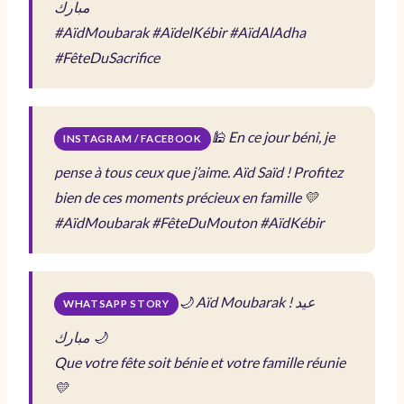
مبارك
#AïdMoubarak #AïdelKébir #AïdAlAdha
#FêteDuSacrifice
🕌 En ce jour béni, je
INSTAGRAM / FACEBOOK
pense à tous ceux que j’aime. Aïd Saïd ! Profitez
bien de ces moments précieux en famille 💛
#AïdMoubarak #FêteDuMouton #AïdKébir
🌙 Aïd Moubarak !
عيد
WHATSAPP STORY
مبارك
🌙
Que votre fête soit bénie et votre famille réunie
💛