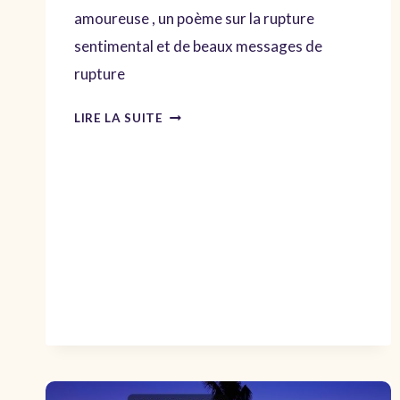
amoureuse , un poème sur la rupture
sentimental et de beaux messages de
rupture
POÈMES
LIRE LA SUITE
POUR
UNE
RUPTURE
AMOUREUSE
ET
BEAUX
TEXTES
SÉPARATION
SENTIMENTALE