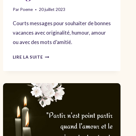
Par
Poeme
20 juillet 2023
Courts messages pour souhaiter de bonnes
vacances avec originalité, humour, amour
ou avec des mots d’amitié.
PETITS
LIRE LA SUITE
MESSAGES
POUR
SOUHAITER
DE
BONNES
VACANCES
AVEC
ORIGINALITÉ