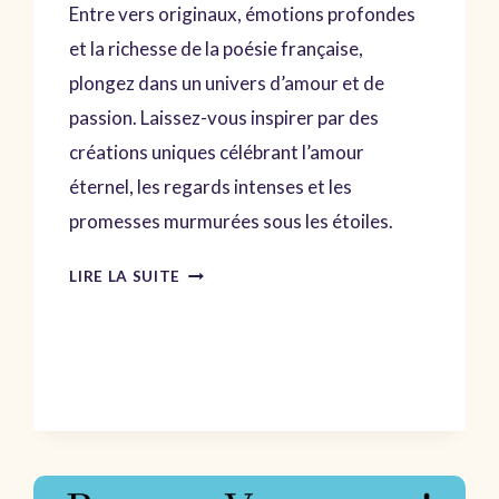
Entre vers originaux, émotions profondes
et la richesse de la poésie française,
plongez dans un univers d’amour et de
passion. Laissez-vous inspirer par des
créations uniques célébrant l’amour
éternel, les regards intenses et les
promesses murmurées sous les étoiles.
POÈMES
LIRE LA SUITE
D’AMOUR
:
PLONGEZ
DANS
UN
MONDE
D’ÉMOTIONS
ET