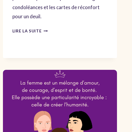
condoléances et les cartes de réconfort
pour un deuil.
MOTS
LIRE LA SUITE
RÉCONFORTANTS
:
CITATIONS
ET
PROVERBES
POUR
CARTES
ET
MESSAGES
DE
CONDOLÉANCES