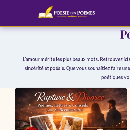
Aller
au
contenu
P
L’amour mérite les plus beaux mots. Retrouvez ic
sincérité et poésie. Que vous souhaitiez faire u
poétiques vou