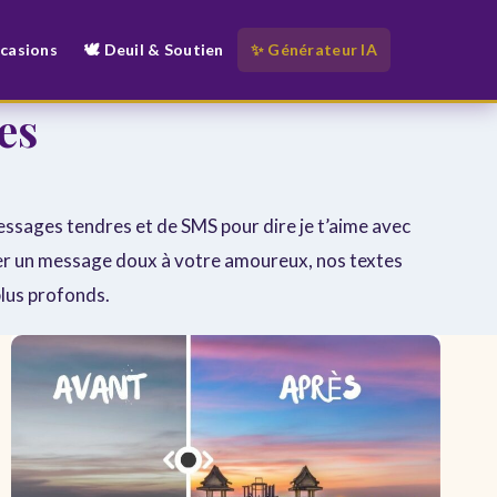
ccasions
🕊️ Deuil & Soutien
✨ Générateur IA
es
ssages tendres et de SMS pour dire je t’aime avec
oyer un message doux à votre amoureux, nos textes
plus profonds.