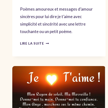
Poèmes amoureux et messages d’amour
sincères pour lui dire je t’aime avec
simplicité et sincérité avec une lettre
touchante ou un petit poème.
POÈMES
LIRE LA SUITE
D’AMOUREUX
POUR
SE
DIRE
JE
T’AIME
AVEC
UN
POÈME