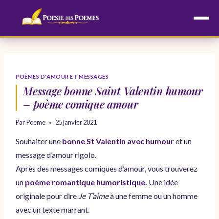
Aller
au
contenu
POÈMES D'AMOUR ET MESSAGES
Message bonne Saint Valentin humour
– poème comique amour
Par
Poeme
25 janvier 2021
Souhaiter une
bonne St Valentin avec humour
et un
message d’amour rigolo.
Après des messages comiques d’amour, vous trouverez
un
poème romantique humoristique.
Une idée
originale pour dire
Je T’aime
à une femme ou un homme
avec un texte marrant.