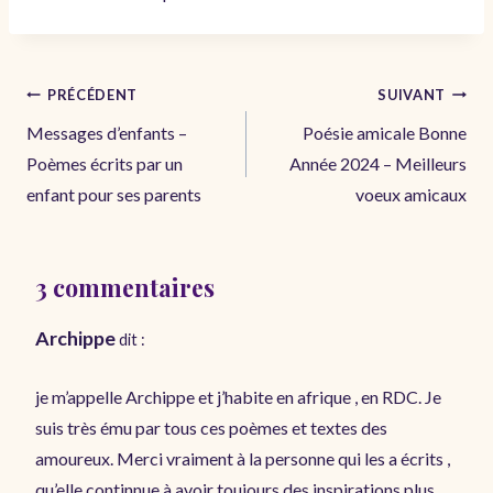
Navigation
PRÉCÉDENT
SUIVANT
de
Messages d’enfants –
Poésie amicale Bonne
l’article
Poèmes écrits par un
Année 2024 – Meilleurs
enfant pour ses parents
voeux amicaux
3 commentaires
Archippe
dit :
je m’appelle Archippe et j’habite en afrique , en RDC. Je
suis très ému par tous ces poèmes et textes des
amoureux. Merci vraiment à la personne qui les a écrits ,
qu’elle continnue à avoir toujours des inspirations plus