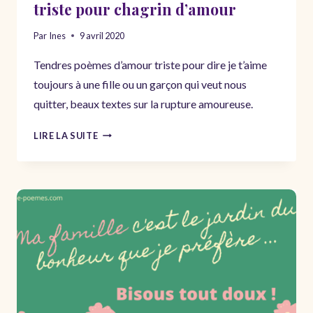
triste pour chagrin d’amour
Par
Ines
9 avril 2020
Tendres poèmes d’amour triste pour dire je t’aime
toujours à une fille ou un garçon qui veut nous
quitter, beaux textes sur la rupture amoureuse.
NE
LIRE LA SUITE
ME
QUITTE
PAS
–
POÈME
D’AMOUR
TRISTE
POUR
CHAGRIN
D’AMOUR