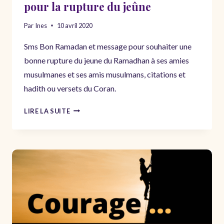
pour la rupture du jeûne
Par
Ines
10 avril 2020
Sms Bon Ramadan et message pour souhaiter une
bonne rupture du jeune du Ramadhan à ses amies
musulmanes et ses amis musulmans, citations et
hadith ou versets du Coran.
SMS
LIRE LA SUITE
BON
RAMADAN
–
MESSAGE
POUR
LA
RUPTURE
DU
JEÛNE