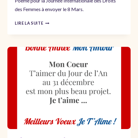
Poème pour la Journée Internationale des Droits
des Femmes à envoyer le 8 Mars.
MESSAGES
LIRE LA SUITE
POUR
LA
JOURNÉE
DE
LA
FEMME
ET
TEXTES
DU
8
MARS