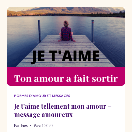
–
MOTS
D’ESPOIR
–
TEXTES
POSITIFS
POÈMES D'AMOUR ET MESSAGES
Je t’aime tellement mon amour –
message amoureux
Par
Ines
9 avril 2020