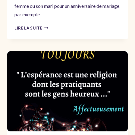
femme ou son mari pour un anniversaire de mariage,
par exemple..
JE
LIRE LA SUITE
T’AIME
DEPUIS
TOUJOURS
–
MON
DERNIER
AMOUR