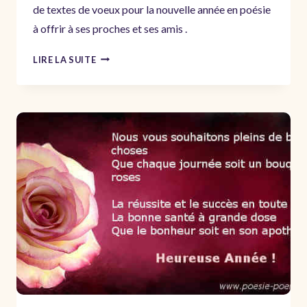
de textes de voeux pour la nouvelle année en poésie
à offrir à ses proches et ses amis .
POÈMES
LIRE LA SUITE
POUR
SOUHAITER
UNE
BONNE
ANNÉE
2024
–
TEXTES
VOEUX
JOYEUSES
FÊTES