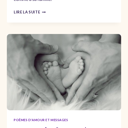
POÉSIE
LIRE LA SUITE
AMICALE
BONNE
ANNÉE
2024
–
MEILLEURS
VOEUX
AMICAUX
POÈMES D'AMOUR ET MESSAGES