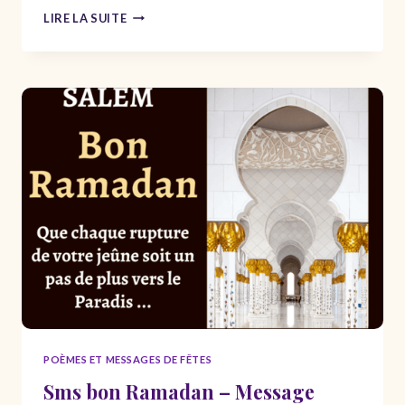
POÈMES
LIRE LA SUITE
POUR
DEMANDER
PARDON
–
POÉSIE
POUR
SE
FAIRE
PARDONNER
POÈMES ET MESSAGES DE FÊTES
Sms bon Ramadan – Message