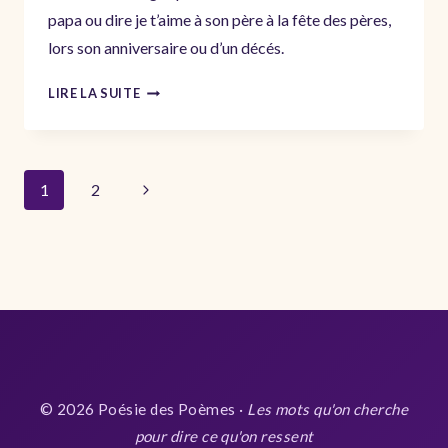
papa ou dire je t’aime à son père à la fête des pères,
lors son anniversaire ou d’un décés.
BEAUX
LIRE LA SUITE
TEXTES
POUR
SOUHAITER
Navigation
UNE
Page
1
2
BONNE
de
suivante
FÊTE
page
À
SON
PAPA
© 2026 Poésie des Poèmes ·
Les mots qu'on cherche
pour dire ce qu'on ressent