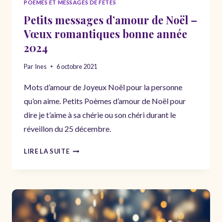
POÈMES ET MESSAGES DE FÊTES
Petits messages d’amour de Noël –
Vœux romantiques bonne année
2024
Par
Ines
6 octobre 2021
Mots d’amour de Joyeux Noël pour la personne
qu’on aime. Petits Poèmes d’amour de Noël pour
dire je t’aime à sa chérie ou son chéri durant le
réveillon du 25 décembre.
PETITS
LIRE LA SUITE
MESSAGES
D’AMOUR
DE
NOËL
–
VŒUX