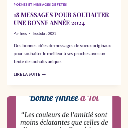
POÈMES ET MESSAGES DE FÊTES
18 MESSAGES POUR SOUHAITER
UNE BONNE ANNÉE 2024
Par
Ines
5 octobre 2021
Des bonnes idées de messages de voeux originaux
pour souhaiter le meilleur à ses proches avec un
texte de souhaits unique.
18
LIRE LA SUITE
MESSAGES
POUR
SOUHAITER
UNE
BONNE
ANNÉE
2024