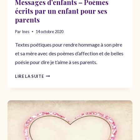
Messages d’enfants – Poèmes
écrits par un enfant pour ses
parents
Par
Ines
14 octobre 2020
Textes poétiques pour rendre hommage à son père
et sa mère avec des poèmes d’affection et de belles
poésie pour dire je t’aime à ses parents.
MESSAGES
LIRE LA SUITE
D’ENFANTS
–
POÈMES
ÉCRITS
PAR
UN
ENFANT
POUR
SES