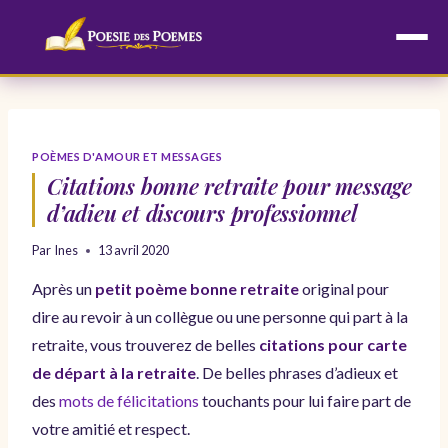
Aller
au
contenu
POÈMES D'AMOUR ET MESSAGES
Citations bonne retraite pour message
d’adieu et discours professionnel
Par
Ines
13 avril 2020
Après un
petit poème bonne retraite
original pour
dire au revoir à un collègue ou une personne qui part à la
retraite, vous trouverez de belles
citations pour carte
de départ à la retraite
. De belles phrases d’adieux et
des
mots de félicitations
touchants pour lui faire part de
votre amitié et respect.