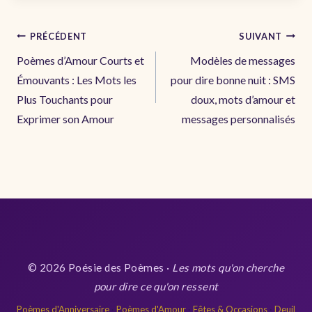
Navigation
PRÉCÉDENT
SUIVANT
de
Poèmes d’Amour Courts et
Modèles de messages
l’article
Émouvants : Les Mots les
pour dire bonne nuit : SMS
Plus Touchants pour
doux, mots d’amour et
Exprimer son Amour
messages personnalisés
© 2026 Poésie des Poèmes ·
Les mots qu'on cherche
pour dire ce qu'on ressent
Poèmes d'Anniversaire
·
Poèmes d'Amour
·
Fêtes & Occasions
·
Deuil