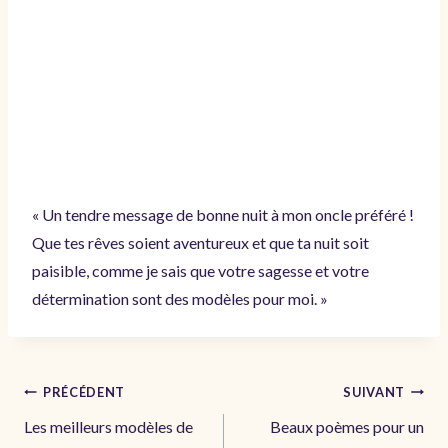
« Un tendre message de bonne nuit à mon oncle préféré !
Que tes rêves soient aventureux et que ta nuit soit
paisible, comme je sais que votre sagesse et votre
détermination sont des modèles pour moi. »
Navigation
PRÉCÉDENT
SUIVANT
de
Les meilleurs modèles de
Beaux poèmes pour un
l’article