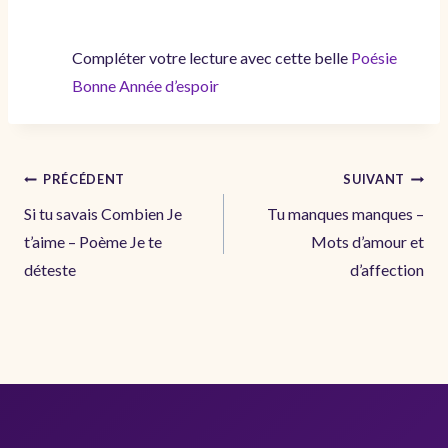
Compléter votre lecture avec cette belle
Poésie
Bonne Année d’espoir
Navigation
PRÉCÉDENT
SUIVANT
de
Si tu savais Combien Je
Tu manques manques –
l’article
t’aime – Poème Je te
Mots d’amour et
déteste
d’affection