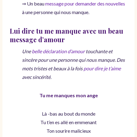
⇒ Un beau
message pour demander des nouvelles
à une personne qui nous manque.
Lui dire tu me manque avec un beau
message d’amour
Une
belle déclaration d’amour
touchante et
sincère pour une personne qui nous manque. Des
mots tristes et beaux à la fois
pour dire je t’aime
avec sincérité.
Tu me manques mon ange
Là -bas au bout du monde
Tu t’en es allé en emmenant
Ton sourire malicieux