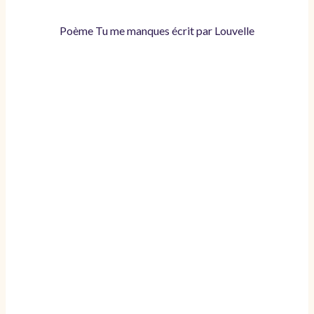
Poème Tu me manques écrit par Louvelle