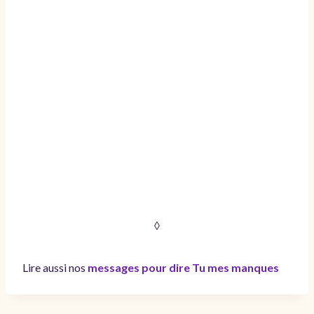
◊
Lire aussi nos
messages pour dire Tu mes manques