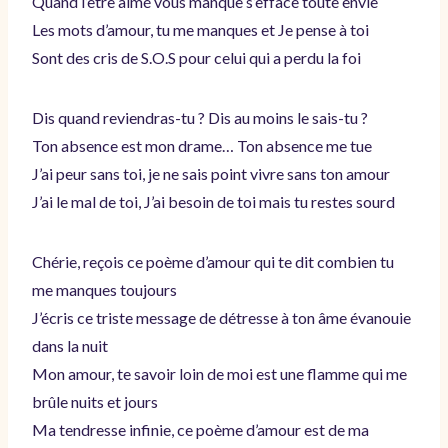
Quand l’être aimé vous manque s’efface toute envie
Les mots d’amour, tu me manques et Je pense à toi
Sont des cris de S.O.S pour celui qui a perdu la foi
Dis quand reviendras-tu ? Dis au moins le sais-tu ?
Ton absence est mon drame… Ton absence me tue
J’ai peur sans toi, je ne sais point vivre sans ton amour
J’ai le mal de toi, J’ai besoin de toi mais tu restes sourd
Chérie, reçois ce poème d’amour qui te dit combien tu
me manques toujours
J’écris ce triste message de détresse à ton âme évanouie
dans la nuit
Mon amour, te savoir loin de moi est une flamme qui me
brûle nuits et jours
Ma tendresse infinie, ce poème d’amour est de ma