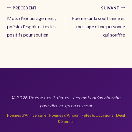
Navigation
PRÉCÉDENT
SUIVANT
de
Mots d’encouragement ,
Poème sur la souffrance et
l’article
poésie d’espoir et textes
message d’une personne
positifs pour soutien
qui souffre
© 2026 Poésie des Poèmes ·
Les mots qu'on cherche
pour dire ce qu'on ressent
Poèmes d'Anniversaire
·
Poèmes d'Amour
·
Fêtes & Occasions
·
Deuil
& Soutien