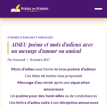
Aller
au
contenu
POÈMES D'AMOUR ET MESSAGES
ADiEU poème et mots d’adieux avec
un message d’amour ou amical
Par
Hamoudi
8 octobre 2017
Mots d’adieu
sous forme de beau
poème d’adieux
Ces idées de textes vous proposent
Message d’au revoir
après une
séparation
amoureuse
Un
poème pour des funérailles
ou de condoléances
Une
lettre d’adieu suite
à une
déception amoureuse