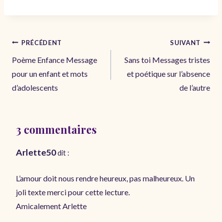
Navigation
PRÉCÉDENT
SUIVANT
de
Poème Enfance Message
Sans toi Messages tristes
l’article
pour un enfant et mots
et poétique sur l’absence
d’adolescents
de l’autre
3 commentaires
Arlette50
dit :
L’amour doit nous rendre heureux, pas malheureux. Un
joli texte merci pour cette lecture.
Amicalement Arlette