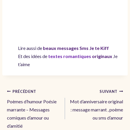
Lire aussi de
beaux messages
Sms Je te Kiff
Et des idées de
textes romantiques
originaux
Je
t’aime
Navigation
PRÉCÉDENT
SUIVANT
de
Poèmes d’humour Poésie
Mot d’anniversaire original
l’article
marrante – Messages
: message marrant , poème
comiques d’amour ou
ou sms d’amour
d’amitié