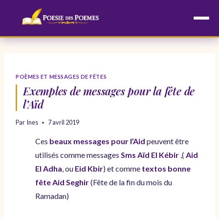
Aller
au
contenu
POÈMES ET MESSAGES DE FÊTES
Exemples de messages pour la fête de
l’Aïd
Par
Ines
7 avril 2019
Ces
beaux messages pour l’Aid
peuvent être
utilisés comme messages
Sms Aïd El Kébir
,(
Aid
El Adha
, ou
Eid Kbir
) et comme
textos bonne
fête Aid Seghir
(Fête de la fin du mois du
Ramadan)