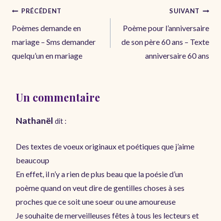
Navigation
PRÉCÉDENT
SUIVANT
de
Poèmes demande en
Poème pour l’anniversaire
l’article
mariage – Sms demander
de son père 60 ans – Texte
quelqu’un en mariage
anniversaire 60 ans
Un commentaire
Nathanël
dit :
Des textes de voeux originaux et poétiques que j’aime
beaucoup
En effet, il n’y a rien de plus beau que la poésie d’un
poème quand on veut dire de gentilles choses à ses
proches que ce soit une soeur ou une amoureuse
Je souhaite de merveilleuses fêtes à tous les lecteurs et