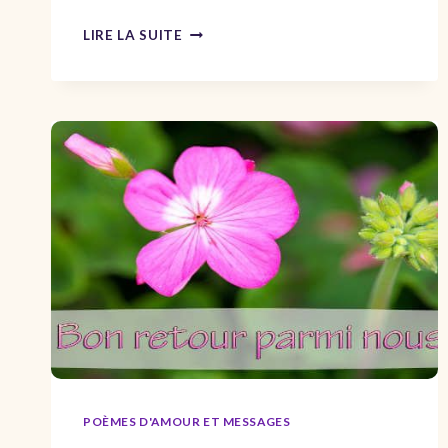
POÈMES
LIRE LA SUITE
DEMANDE
EN
MARIAGE
–
SMS
DEMANDER
QUELQU’UN
EN
MARIAGE
POÈMES D'AMOUR ET MESSAGES