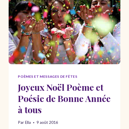
60
ANS
–
TEXTE
ANNIVERSAIRE
60
ANS
POÈMES ET MESSAGES DE FÊTES
Joyeux Noël Poème et
Poésie de Bonne Année
à tous
Par
Ella
9 août 2016