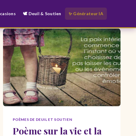
ccasions
🕊️ Deuil & Soutien
✨ Générateur IA
POÈMES DE DEUIL ET SOUTIEN
Poème sur la vie et la