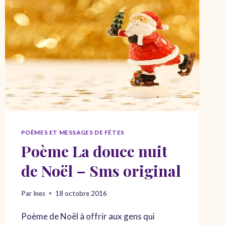
DIFFICULTÉ
DE
VIVRE
–
SENS
DE
L’EXISTENCE
POÈMES ET MESSAGES DE FÊTES
Poème La douce nuit
de Noël – Sms original
Par
Ines
18 octobre 2016
Poème de Noël à offrir aux gens qui