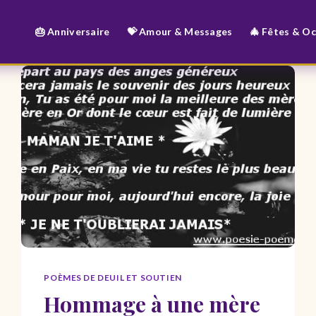
🎂 Anniversaire
💝 Amour & Messages
🎄 Fêtes & O
POÈMES DE DEUIL ET SOUTIEN
Hommage à une mère