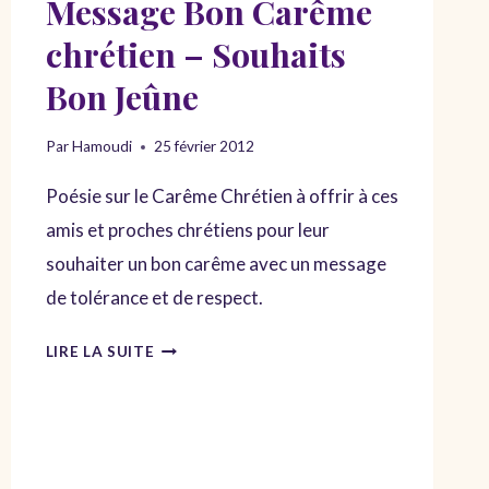
Message Bon Carême
chrétien – Souhaits
Bon Jeûne
Par
Hamoudi
25 février 2012
Poésie sur le Carême Chrétien à offrir à ces
amis et proches chrétiens pour leur
souhaiter un bon carême avec un message
de tolérance et de respect.
MESSAGE
LIRE LA SUITE
BON
CARÊME
CHRÉTIEN
–
SOUHAITS