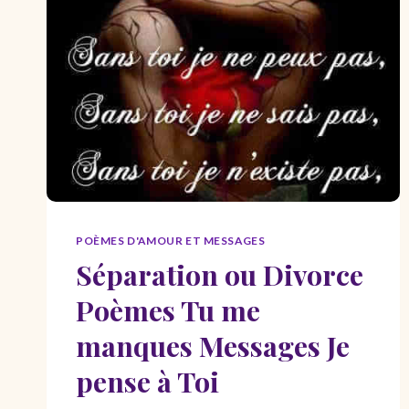
ENFANT:
POÉSIE
POUR
FILLE
OU
GARÇON
POÈMES D'AMOUR ET MESSAGES
Séparation ou Divorce
Poèmes Tu me
manques Messages Je
pense à Toi