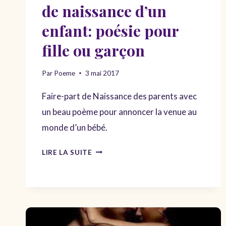
de naissance d’un
enfant: poésie pour
fille ou garçon
Par
Poeme
3 mai 2017
Faire-part de Naissance des parents avec
un beau poème pour annoncer la venue au
monde d’un bébé.
POÈME
LIRE LA SUITE
POUR
FAIRE-
PART
DE
NAISSANCE
D’UN