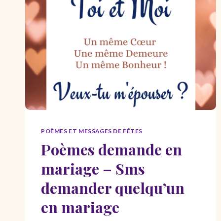
MANQUES
MESSAGES
JE
PENSE
À
TOI
POÈMES ET MESSAGES DE FÊTES
Poèmes demande en
mariage – Sms
demander quelqu’un
en mariage